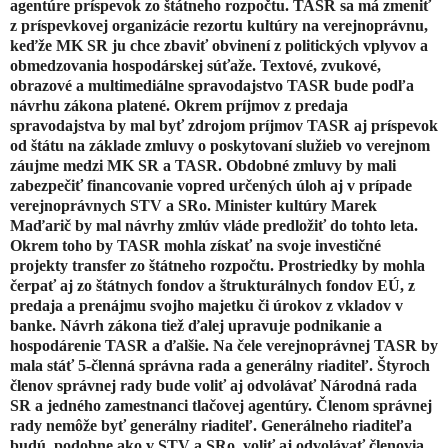
agentúre príspevok zo štátneho rozpočtu. TASR sa má zmeniť
z príspevkovej organizácie rezortu kultúry na verejnoprávnu,
keďže MK SR ju chce zbaviť obvinení z politických vplyvov a
obmedzovania hospodárskej súťaže. Textové, zvukové,
obrazové a multimediálne spravodajstvo TASR bude podľa
návrhu zákona platené. Okrem príjmov z predaja
spravodajstva by mal byť zdrojom príjmov TASR aj príspevok
od štátu na základe zmluvy o poskytovaní služieb vo verejnom
záujme medzi MK SR a TASR. Obdobné zmluvy by mali
zabezpečiť financovanie vopred určených úloh aj v prípade
verejnoprávnych STV a SRo. Minister kultúry Marek
Maďarič by mal návrhy zmlúv vláde predložiť do tohto leta.
Okrem toho by TASR mohla získať na svoje investičné
projekty transfer zo štátneho rozpočtu. Prostriedky by mohla
čerpať aj zo štátnych fondov a štrukturálnych fondov EÚ, z
predaja a prenájmu svojho majetku či úrokov z vkladov v
banke. Návrh zákona tiež ďalej upravuje podnikanie a
hospodárenie TASR a ďalšie. Na čele verejnoprávnej TASR by
mala stáť 5-členná správna rada a generálny riaditeľ. Štyroch
členov správnej rady bude voliť aj odvolávať Národná rada
SR a jedného zamestnanci tlačovej agentúry. Členom správnej
rady nemôže byť generálny riaditeľ. Generálneho riaditeľa
budú, podobne ako v STV a SRo, voliť aj odvolávať členovia