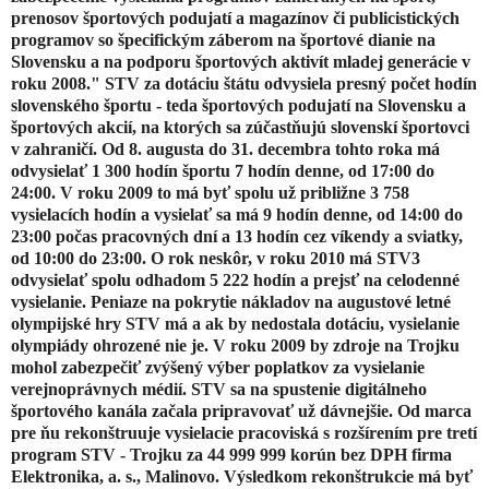
prenosov športových podujatí a magazínov či publicistických
programov so špecifickým záberom na športové dianie na
Slovensku a na podporu športových aktivít mladej generácie v
roku 2008." STV za dotáciu štátu odvysiela presný počet hodín
slovenského športu - teda športových podujatí na Slovensku a
športových akcií, na ktorých sa zúčastňujú slovenskí športovci
v zahraničí. Od 8. augusta do 31. decembra tohto roka má
odvysielať 1 300 hodín športu 7 hodín denne, od 17:00 do
24:00. V roku 2009 to má byť spolu už približne 3 758
vysielacích hodín a vysielať sa má 9 hodín denne, od 14:00 do
23:00 počas pracovných dní a 13 hodín cez víkendy a sviatky,
od 10:00 do 23:00. O rok neskôr, v roku 2010 má STV3
odvysielať spolu odhadom 5 222 hodín a prejsť na celodenné
vysielanie. Peniaze na pokrytie nákladov na augustové letné
olympijské hry STV má a ak by nedostala dotáciu, vysielanie
olympiády ohrozené nie je. V roku 2009 by zdroje na Trojku
mohol zabezpečiť zvýšený výber poplatkov za vysielanie
verejnoprávnych médií. STV sa na spustenie digitálneho
športového kanála začala pripravovať už dávnejšie. Od marca
pre ňu rekonštruuje vysielacie pracoviská s rozšírením pre tretí
program STV - Trojku za 44 999 999 korún bez DPH firma
Elektronika, a. s., Malinovo. Výsledkom rekonštrukcie má byť