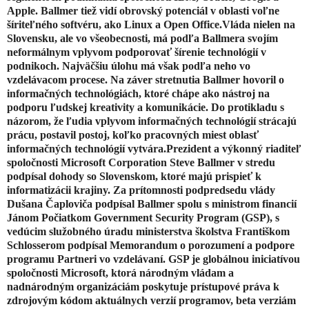
Apple. Ballmer tiež vidí obrovský potenciál v oblasti voľne
šíriteľného softvéru, ako Linux a Open Office.Vláda nielen na
Slovensku, ale vo všeobecnosti, má podľa Ballmera svojím
neformálnym vplyvom podporovať šírenie technológií v
podnikoch. Najväčšiu úlohu má však podľa neho vo
vzdelávacom procese. Na záver stretnutia Ballmer hovoril o
informačných technológiách, ktoré chápe ako nástroj na
podporu ľudskej kreativity a komunikácie. Do protikladu s
názorom, že ľudia vplyvom informačných technológií strácajú
prácu, postavil postoj, koľko pracovných miest oblasť
informačných technológií vytvára.Prezident a výkonný riaditeľ
spoločnosti Microsoft Corporation Steve Ballmer v stredu
podpísal dohody so Slovenskom, ktoré majú prispieť k
informatizácii krajiny. Za prítomnosti podpredsedu vlády
Dušana Čaploviča podpísal Ballmer spolu s ministrom financií
Jánom Počiatkom Government Security Program (GSP), s
vedúcim služobného úradu ministerstva školstva Františkom
Schlosserom podpísal Memorandum o porozumení a podpore
programu Partneri vo vzdelávaní. GSP je globálnou iniciatívou
spoločnosti Microsoft, ktorá národným vládam a
nadnárodným organizáciám poskytuje prístupové práva k
zdrojovým kódom aktuálnych verzií programov, beta verziám