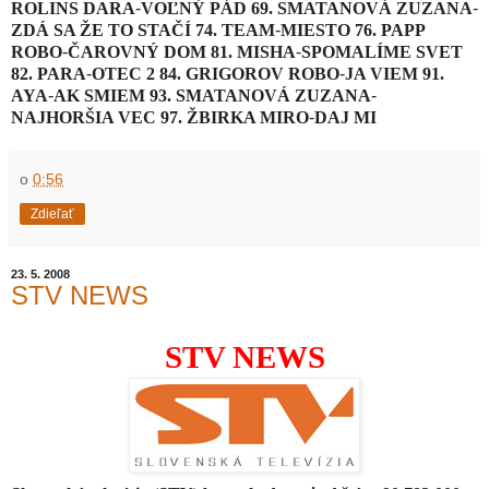
ROLINS DARA
-
VOĽNÝ PÁD
69.
SMATANOVÁ ZUZANA
-
ZDÁ SA ŽE TO STAČÍ
74.
TEAM
-
MIESTO
76.
PAPP
ROBO
-
ČAROVNÝ DOM
81.
MISHA
-
SPOMALÍME SVET
82.
PARA
-
OTEC 2
84.
GRIGOROV ROBO
-
JA VIEM
91.
AYA
-
AK SMIEM
93.
SMATANOVÁ ZUZANA
-
NAJHORŠIA VEC
97.
ŽBIRKA MIRO
-
DAJ MI
o
0:56
Zdieľať
23. 5. 2008
STV NEWS
STV NEWS