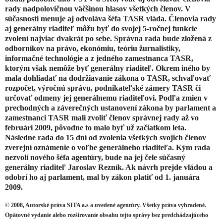
rady nadpolovičnou väčšinou hlasov všetkých členov. V
súčasnosti menuje aj odvoláva šéfa TASR vláda. Členovia rady
aj generálny riaditeľ môžu byť do svojej 5-ročnej funkcie
zvolení najviac dvakrát po sebe. Správna rada bude zložená z
odborníkov na právo, ekonómiu, teóriu žurnalistiky,
informačné technológie a z jedného zamestnanca TASR,
ktorým však nemôže byť generálny riaditeľ. Okrem iného by
mala dohliadať na dodržiavanie zákona o TASR, schvaľovať
rozpočet, výročnú správu, podnikateľské zámery TASR či
určovať odmeny jej generálnemu riaditeľovi. Podľa zmien v
prechodných a záverečných ustanovení zákona by parlament a
zamestnanci TASR mali zvoliť členov správnej rady až vo
februári 2009, pôvodne to malo byť už začiatkom leta.
Následne rada do 15 dní od zvolenia všetkých svojich členov
zverejní oznámenie o voľbe generálneho riaditeľa. Kým rada
nezvolí nového šéfa agentúry, bude na jej čele súčasný
generálny riaditeľ Jaroslav Rezník. Ak návrh prejde vládou a
odobrí ho aj parlament, mal by zákon platiť od 1. januára
2009.
© 2008, Autorské práva SITA a.s a uvedené agentúry. Všetky práva vyhradené.
Opätovné vydanie alebo rozširovanie obsahu tejto správy bez predchádzajúceho