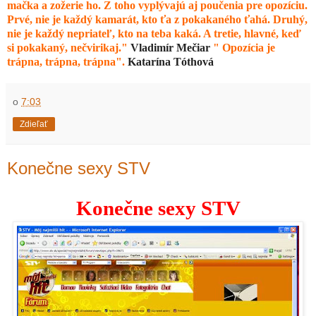
mačka a zožerie ho. Z toho vyplývajú aj poučenia pre opozíciu.
Prvé, nie je každý kamarát, kto ťa z pokakaného ťahá. Druhý,
nie je každý nepriateľ, kto na teba kaká. A tretie, hlavné, keď
si pokakaný, nečvirikaj."
Vladimír Mečiar
" Opozícia je
trápna, trápna, trápna".
Katarína Tóthová
o
7:03
Zdieľať
Konečne sexy STV
Konečne sexy STV