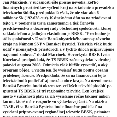
Ján Marcinek, v súčasnosti ešte presne nevedia, koľko
finančných prostriedkov vyčlení kraj na zriadenie a prevádzku
televízneho štúdia, predpokladá však, že nie viac ako 6
miliónov Sk (192.628 eur). K dnešnému dňu sa na zriaďovaní
tejto TV podieľajú traja zamestnanci a tiež členovia
predstavenstva a dozornej rady obchodnej spoločnosti, ktorej
zakladateľom a jediným vlastníkom je BBSK. "Prechodne je
sídlo spoločnosti v Úrade Banskobystrického samosprávneho
kraja na Námestí SNP v Banskej Bystrici. Televízia však bude
sídliť v prenajatých priestoroch a v týchto dňoch pripravujeme
nájomnú zmluvu," dodal Marcinek. Hovorkyňa BBSK Iveta
Kureková predpokladá, že TS BBSK začne vysielať v druhej
polovici augusta 2008. Odmietla však bližšie vysvetliť, o aký
program pôjde. Uviedla len, že vysielať budú podľa obsahu
pridelenej licencie. Predpokladá, že sa na financovaní tejto
televízie budú podieľať aj mestá a obce kraja. Na území mesta
Banská Bystrica budú okrem tzv. veľkých televízií pôsobiť po
spustení TS BBSK až tri regionálne televízie. Len krajské
mesto v súčasnosti platí za ich vysielanie ročne takmer milión
korún, ktoré má v rozpočte vo výdavkovej časti. Na otázku
TASR, či sa Banská Bystrica bude finančne podieľať na
vysielaní pripravovanej regionálnej televízie BBSK, primátor