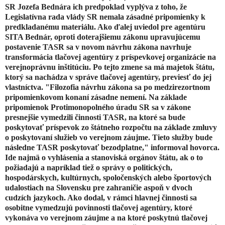
SR Jozefa Bednára ich predpoklad vyplýva z toho, že
Legislatívna rada vlády SR nemala zásadné pripomienky k
predkladanému materiálu. Ako ďalej uviedol pre agentúru
SITA Bednár, oproti doterajšiemu zákonu upravujúcemu
postavenie TASR sa v novom návrhu zákona navrhuje
transformácia tlačovej agentúry z príspevkovej organizácie na
verejnoprávnu inštitúciu. Po tejto zmene sa má majetok štátu,
ktorý sa nachádza v správe tlačovej agentúry, previesť do jej
vlastníctva. "Filozofia návrhu zákona sa po medzirezortnom
pripomienkovom konaní zásadne nemení. Na základe
pripomienok Protimonopolného úradu SR sa v zákone
presnejšie vymedzili činnosti TASR, na ktoré sa bude
poskytovať príspevok zo štátneho rozpočtu na základe zmluvy
o poskytovaní služieb vo verejnom záujme. Tieto služby bude
následne TASR poskytovať bezodplatne," informoval hovorca.
Ide najmä o vyhlásenia a stanoviská orgánov štátu, ak o to
požiadajú a napríklad tiež o správy o politických,
hospodárskych, kultúrnych, spoločenských alebo športových
udalostiach na Slovensku pre zahraničie aspoň v dvoch
cudzích jazykoch. Ako dodal, v rámci hlavnej činnosti sa
osobitne vymedzujú povinnosti tlačovej agentúry, ktoré
vykonáva vo verejnom záujme a na ktoré poskytnú tlačovej