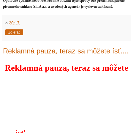
Opätovné vydanie alebo rozširovanie obsahu tejto správy bez predchádzajúceho
písomného súhlasu SITA a.s. a uvedených agentúr je výslovne zakázané.
o
20:17
Zdieľať
Reklamná pauza, teraz sa môžete ísť....
Reklamná pauza, teraz sa môžete
ísť....