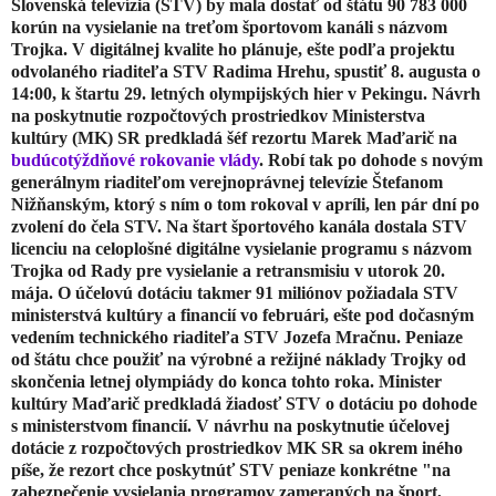
Slovenská televízia (STV) by mala dostať od štátu 90 783 000
korún na vysielanie na treťom športovom kanáli s názvom
Trojka. V digitálnej kvalite ho plánuje, ešte podľa projektu
odvolaného riaditeľa STV Radima Hrehu, spustiť 8. augusta o
14:00, k štartu 29. letných olympijských hier v Pekingu. Návrh
na poskytnutie rozpočtových prostriedkov Ministerstva
kultúry (MK) SR predkladá šéf rezortu Marek Maďarič na
budúcotýždňové rokovanie vlády
. Robí tak po dohode s novým
generálnym riaditeľom verejnoprávnej televízie Štefanom
Nižňanským, ktorý s ním o tom rokoval v apríli, len pár dní po
zvolení do čela STV. Na štart športového kanála dostala STV
licenciu na celoplošné digitálne vysielanie programu s názvom
Trojka od Rady pre vysielanie a retransmisiu v utorok 20.
mája. O účelovú dotáciu takmer 91 miliónov požiadala STV
ministerstvá kultúry a financií vo februári, ešte pod dočasným
vedením technického riaditeľa STV Jozefa Mračnu. Peniaze
od štátu chce použiť na výrobné a režijné náklady Trojky od
skončenia letnej olympiády do konca tohto roka. Minister
kultúry Maďarič predkladá žiadosť STV o dotáciu po dohode
s ministerstvom financií. V návrhu na poskytnutie účelovej
dotácie z rozpočtových prostriedkov MK SR sa okrem iného
píše, že rezort chce poskytnúť STV peniaze konkrétne "na
zabezpečenie vysielania programov zameraných na šport,