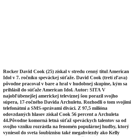
Rocker David Cook (25) získal v stredu cenný titul American
Idol v 7. ročníku speváckej súťaže.
David Cook (tretí zľava)
pôvodne pracoval v bare a hral v hudobnej skupine, kým sa
prihlásil do súťaže American Idol. Autor: SITA V
najobľúbenejšej americkej televíznej šou porazil svojho
súpera, 17-ročného Davida Archuletu. Rozhodli o tom svojimi
telefonátmi a SMS-správami diváci. Z 97,5 milióna
odovzdaných hlasov získal Cook 56 percent a Archuleta
44.Pôvodne komorná letná súťaž speváckych talentov sa od
svojho vzniku rozrástla na fenomén populárnej hudby, ktorý
vyniesol do sveta šoubiznisu také megahviezdy ako Kelly