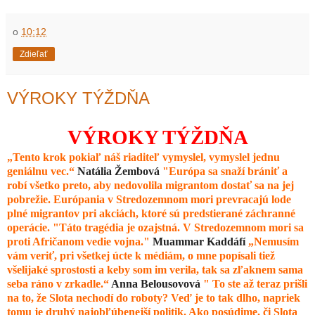
o
10:12
Zdieľať
VÝROKY TÝŽDŇA
VÝROKY TÝŽDŇA
„Tento krok pokiaľ náš riaditeľ vymyslel, vymyslel jednu
geniálnu vec.“
Natália Žembová
"Európa sa snaží brániť a
robí všetko preto, aby nedovolila migrantom dostať sa na jej
pobrežie. Európania v Stredozemnom mori prevracajú lode
plné migrantov pri akciách, ktoré sú predstierané záchranné
operácie. "Táto tragédia je ozajstná. V Stredozemnom mori sa
proti Afričanom vedie vojna."
Muammar Kaddáfí
„Nemusím
vám veriť, pri všetkej úcte k médiám, o mne popísali tiež
všelijaké sprostosti a keby som im verila, tak sa zľaknem sama
seba ráno v zrkadle.“
Anna Belousovová
" To ste až teraz prišli
na to, že Slota nechodí do roboty? Veď je to tak dlho, napriek
tomu je druhý najobľúbenejší politik. Ako posúdime, či Slota