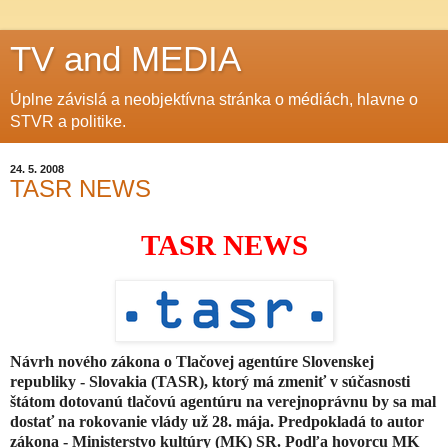
TV and MEDIA
Úplne závislá a neobjektívna stránka o médiách, hlavne o
STVR a politike.
24. 5. 2008
TASR NEWS
TASR NEWS
Návrh nového zákona o Tlačovej agentúre Slovenskej
republiky - Slovakia (TASR), ktorý má zmeniť v súčasnosti
štátom dotovanú tlačovú agentúru na verejnoprávnu by sa mal
dostať na rokovanie vlády už 28. mája. Predpokladá to autor
zákona - Ministerstvo kultúry (MK) SR. Podľa hovorcu MK