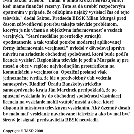
Ivan Saktor
uviedol: "Zatiaľ o tomto kroku neuvažujeme, i
keď máme finančné rezervy. Toto sa dá urobiť rozpočtovým
opatrením v prípade, že odkúpime nejaký vysielací čas od tejto
televízie," dodal Saktor. Predseda BBSK Milan Murgaš pred
časom zdôvodňoval potrebu takejto televízie problémom,
ktorým je nie včasná a objektívna informovanosť o veciach
verejných. "Staré mediálne prostriedky strácajú
opodstatnenie, a tak vzniká potreba modernej aplikovanej
formy informovania verejnosti," uviedol v dôvodovej správe
návrhu na zriadenie obchodnej spoločnosti, ktorá bude podľa
licencie vysielať. Regionálna televízia je podľa Murgaša aj pre
mestá a obce v regióne najvhodnejším prostriedkom na
komunikáciu s verejnosťou. Opoziční poslanci však
jednoznačne tvrdia, že ide o predvolebný ťah vedenia
samosprávy. Riaditeľ Úradu Banskobystrického
samosprávneho kraja Ján Marcinek predpokladá, že po
spustení vysielania by do obchodnej spoločnosti vlastniacej
licenciu na vysielanie mohli vstúpiť mestá a obce, ktoré
disponujú miestnym televíznym vysielaním. Aký územný dosah
by malo mať vysielanie navrhovanej televízie a ako by mal byť
šírený jej signál, predstavitelia BBSK neuviedli.
Copyright © TASR 2008