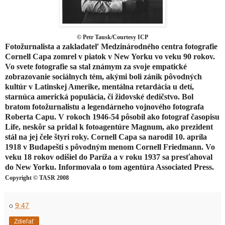
© Petr Tausk/Courtesy ICP
Fotožurnalista a zakladateľ Medzinárodného centra fotografie
Cornell Capa zomrel v piatok v New Yorku vo veku 90 rokov.
Vo svete fotografie sa stal známym za svoje empatické
zobrazovanie sociálnych tém, akými boli zánik pôvodných
kultúr v Latinskej Amerike, mentálna retardácia u detí,
starnúca americká populácia, či židovské dedičstvo. Bol
bratom fotožurnalistu a legendárneho vojnového fotografa
Roberta Capu. V rokoch 1946-54 pôsobil ako fotograf časopisu
Life, neskôr sa pridal k fotoagentúre Magnum, ako prezident
stál na jej čele štyri roky. Cornell Capa sa narodil 10. apríla
1918 v Budapešti s pôvodným menom Cornell Friedmann. Vo
veku 18 rokov odišiel do Paríža a v roku 1937 sa presťahoval
do New Yorku. Informovala o tom agentúra Associated Press.
Copyright © TASR 2008
o
9:47
Zdieľať