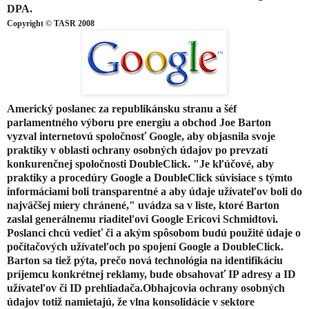
DPA.
Copyright © TASR 2008
Americký poslanec za republikánsku stranu a šéf
parlamentného výboru pre energiu a obchod Joe Barton
vyzval internetovú spoločnosť Google, aby objasnila svoje
praktiky v oblasti ochrany osobných údajov po prevzatí
konkurenčnej spoločnosti DoubleClick. "Je kľúčové, aby
praktiky a procedúry Google a DoubleClick súvisiace s týmto
informáciami boli transparentné a aby údaje užívateľov boli do
najväčšej miery chránené," uvádza sa v liste, ktoré Barton
zaslal generálnemu riaditeľovi Google Ericovi Schmidtovi.
Poslanci chcú vedieť či a akým spôsobom budú použité údaje o
počítačových užívateľoch po spojení Google a DoubleClick.
Barton sa tiež pýta, prečo nová technológia na identifikáciu
príjemcu konkrétnej reklamy, bude obsahovať IP adresy a ID
užívateľov či ID prehliadača.Obhajcovia ochrany osobných
údajov totiž namietajú, že vlna konsolidácie v sektore