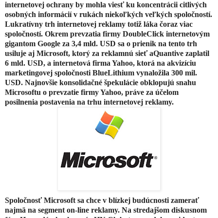
internetovej ochrany by mohla viesť ku koncentrácii citlivých
osobných informácií v rukách niekoľkých veľkých spoločností.
Lukratívny trh internetovej reklamy totiž láka čoraz viac
spoločností. Okrem prevzatia firmy DoubleClick internetovým
gigantom Google za 3,4 mld. USD sa o prienik na tento trh
usiluje aj Microsoft, ktorý za reklamnú sieť aQuantive zaplatil
6 mld. USD, a internetová firma Yahoo, ktorá na akvizíciu
marketingovej spoločnosti BlueLithium vynaložila 300 mil.
USD. Najnovšie konsolidačné špekulácie obklopujú snahu
Microsoftu o prevzatie firmy Yahoo, práve za účelom
posilnenia postavenia na trhu internetovej reklamy.
Spoločnosť Microsoft sa chce v blízkej budúcnosti zamerať
najmä na segment on-line reklamy. Na stredajšom diskusnom