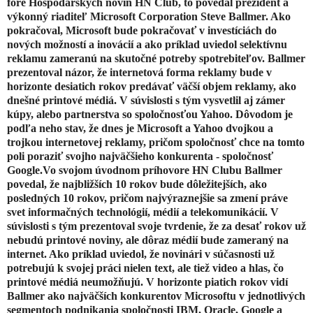
fóre Hospodárskych novín HN Club, to povedal prezident a
výkonný riaditeľ Microsoft Corporation Steve Ballmer. Ako
pokračoval, Microsoft bude pokračovať v investíciách do
nových možností a inovácií a ako príklad uviedol selektívnu
reklamu zameranú na skutočné potreby spotrebiteľov. Ballmer
prezentoval názor, že internetová forma reklamy bude v
horizonte desiatich rokov predávať väčší objem reklamy, ako
dnešné printové médiá. V súvislosti s tým vysvetlil aj zámer
kúpy, alebo partnerstva so spoločnosťou Yahoo. Dôvodom je
podľa neho stav, že dnes je Microsoft a Yahoo dvojkou a
trojkou internetovej reklamy, pričom spoločnosť chce na tomto
poli poraziť svojho najväčšieho konkurenta - spoločnosť
Google.Vo svojom úvodnom príhovore HN Clubu Ballmer
povedal, že najbližších 10 rokov bude dôležitejších, ako
posledných 10 rokov, pričom najvýraznejšie sa zmení práve
svet informačných technológií, médií a telekomunikácií. V
súvislosti s tým prezentoval svoje tvrdenie, že za desať rokov už
nebudú printové noviny, ale dôraz médií bude zameraný na
internet. Ako príklad uviedol, že novinári v súčasnosti už
potrebujú k svojej práci nielen text, ale tiež video a hlas, čo
printové médiá neumožňujú. V horizonte piatich rokov vidí
Ballmer ako najväčších konkurentov Microsoftu v jednotlivých
segmentoch podnikania spoločnosti IBM, Oracle, Google a