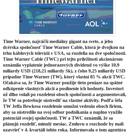
Time Warner, najväčší mediálny gigant na svete, a jeho
dcérska spoločnosť Time Warner Cable, ktorá je dvojkou na
trhu káblových televízií v USA, sa rozdelia na dve spoločnosti.
Time Warner Cable (TWC) pri tejto príležitosti akcionárom
oznámila vyplatenie jednorazových dividend vo výške 10,9
miliardy USD (218,21 miliardy Sk), z čoho 9,25 miliardy USD
pripadne Time Warner (TW), ktorý vlastní 85 % akcií TWC.
Očakáva sa, že Time Warner použije tieto peniaze na spätné
odkúpenie vlastných akcií a posilnenie ich hodnoty. Investori
už dlho volali po rozdelení oboch spoločností a argumentovali,
že TW sa potrebuje sústrediť na vlastné aktivity. Podľa šéfa
TW Jeffa Bewkesa rozdelenie umožní vedeniu oboch firiem,
aby sa sústredilo na svoj odbor podnikania a naplno využilo
potenciál svojej spoločnosti. TW a TWC oznámili, že sa
plánujú rozdeliť, minulý mesiac. Zmluvu o rozchode by mali
uzavrieť v 4. kvartáli tohto roka. Informovala o tom agentúra