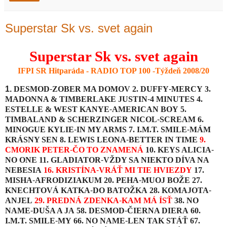
Superstar Sk vs. svet again
Superstar Sk vs. svet again
IFPI SR Hitparáda - RADIO TOP 100 -Týždeň 2008/20
1.
DESMOD
-
ZOBER MA DOMOV
2.
DUFFY
-
MERCY
3.
MADONNA & TIMBERLAKE JUSTIN
-
4 MINUTES
4.
ESTELLE & WEST KANYE
-
AMERICAN BOY
5.
TIMBALAND & SCHERZINGER NICOL
-
SCREAM
6.
MINOGUE KYLIE
-
IN MY ARMS
7.
I.M.T. SMILE
-
MÁM
KRÁSNY SEN
8.
LEWIS LEONA
-
BETTER IN TIME
9.
CMORIK PETER
-
ČO TO ZNAMENÁ
10.
KEYS ALICIA
-
NO ONE
11.
GLADIATOR
-
VŽDY SA NIEKTO DÍVA NA
NEBESIA
16.
KRISTÍNA
-
VRÁŤ MI TIE HVIEZDY
17.
MISHA
-
AFRODIZIAKUM
20.
PEHA
-
MUOJ BOŽE
27.
KNECHTOVÁ KATKA
-
DO BATOŽKA
28.
KOMAJOTA
-
ANJEL
29.
PREDNÁ ZDENKA
-
KAM MÁ ÍSŤ
38.
NO
NAME
-
DUŠA A JA
58.
DESMOD
-
ČIERNA DIERA
60.
I.M.T. SMILE
-
MY
66.
NO NAME
-
LEN TAK STÁŤ
67.