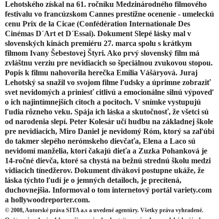
Lehotského získal na 61. ročníku Medzinárodného filmového
festivalu vo francúzskom Cannes prestížne ocenenie - umeleckú
cenu Prix de la Cicae (Confédération Internationale Des
Cinémas D´Art et D´Essai). Dokument Slepé lásky mal v
slovenských kinách premiéru 27. marca spolu s krátkym
filmom Ivany Šebestovej Štyri. Ako prvý slovenský film má
zvláštnu verziu pre nevidiacich so špeciálnou zvukovou stopou.
Popis k filmu nahovorila herečka Emília Vášáryová. Juraj
Lehotský sa snažil vo svojom filme ľudsky a úprimne zobraziť
svet nevidomých a priniesť citlivú a emocionálne silnú výpoveď
o ich najintímnejších citoch a pocitoch. V snímke vystupujú
ľudia rôzneho veku. Spája ich láska a skutočnosť, že všetci sú
od narodenia slepí. Peter Kolesár učí hudbu na základnej škole
pre nevidiacich, Miro Daniel je nevidomý Róm, ktorý sa zaľúbi
do takmer slepého nerómskeho dievčaťa, Elena a Laco sú
nevidomí manželia, ktorí čakajú dieťa a Zuzka Pohanková je
14-ročné dievča, ktoré sa chystá na bežnú strednú školu medzi
vidiacich tínedžerov. Dokument divákovi postupne ukáže, že
láska týchto ľudí je o jemných detailoch, je precítená,
duchovnejšia. Informoval o tom internetový portál variety.com
a hollywoodreporter.com.
© 2008, Autorské práva SITA a.s a uvedené agentúry. Všetky práva vyhradené.