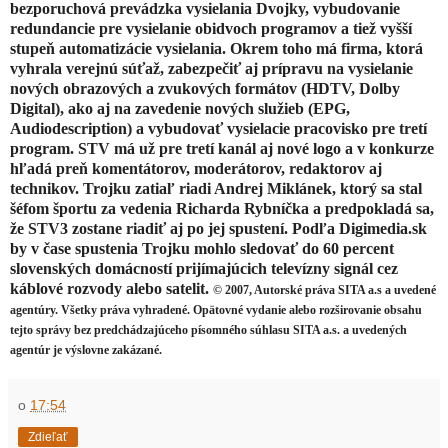
bezporuchová prevádzka vysielania Dvojky, vybudovanie
redundancie pre vysielanie obidvoch programov a tiež vyšší
stupeň automatizácie vysielania. Okrem toho má firma, ktorá
vyhrala verejnú súťaž, zabezpečiť aj prípravu na vysielanie
nových obrazových a zvukových formátov (HDTV, Dolby
Digital), ako aj na zavedenie nových služieb (EPG,
Audiodescription) a vybudovať vysielacie pracovisko pre tretí
program. STV má už pre tretí kanál aj nové logo a v konkurze
hľadá preň komentátorov, moderátorov, redaktorov aj
technikov. Trojku zatiaľ riadi Andrej Miklánek, ktorý sa stal
šéfom športu za vedenia Richarda Rybníčka a predpokladá sa,
že STV3 zostane riadiť aj po jej spustení. Podľa Digimedia.sk
by v čase spustenia Trojku mohlo sledovať do 60 percent
slovenských domácností prijímajúcich televízny signál cez
káblové rozvody alebo satelit.
© 2007, Autorské práva SITA a.s a uvedené
agentúry. Všetky práva vyhradené. Opätovné vydanie alebo rozširovanie obsahu
tejto správy bez predchádzajúceho písomného súhlasu SITA a.s. a uvedených
agentúr je výslovne zakázané.
o
17:54
Zdieľať