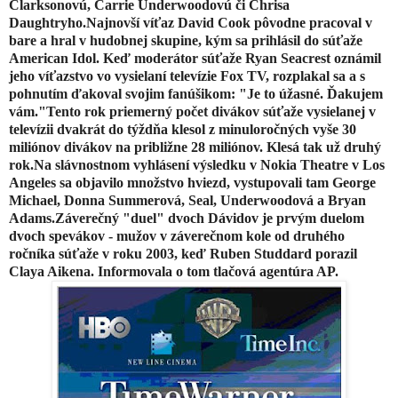
Clarksonovú, Carrie Underwoodovú či Chrisa
Daughtryho.Najnovší víťaz David Cook pôvodne pracoval v
bare a hral v hudobnej skupine, kým sa prihlásil do súťaže
American Idol. Keď moderátor súťaže Ryan Seacrest oznámil
jeho víťazstvo vo vysielaní televízie Fox TV, rozplakal sa a s
pohnutím ďakoval svojim fanúšikom: "Je to úžasné. Ďakujem
vám."Tento rok priemerný počet divákov súťaže vysielanej v
televízii dvakrát do týždňa klesol z minuloročných vyše 30
miliónov divákov na približne 28 miliónov. Klesá tak už druhý
rok.Na slávnostnom vyhlásení výsledku v Nokia Theatre v Los
Angeles sa objavilo množstvo hviezd, vystupovali tam George
Michael, Donna Summerová, Seal, Underwoodová a Bryan
Adams.Záverečný "duel" dvoch Dávidov je prvým duelom
dvoch spevákov - mužov v záverečnom kole od druhého
ročníka súťaže v roku 2003, keď Ruben Studdard porazil
Claya Aikena. Informovala o tom tlačová agentúra AP.