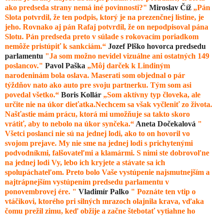
ako predseda strany nemá iné povinnosti?"
Miroslav Číž
„Pán
Slota potvrdil, že ten podpis, ktorý je na prezenčnej listine, je
jeho. Rovnako aj pán Rafaj potvrdil, že on nepodpisoval pána
Slotu. Pán predseda preto v súlade s rokovacím poriadkom
nemôže pristúpiť k sankciám.“
Jozef Plško hovorca predsedu
parlamentu
"Ja som možno nevidel vizuálne ani ostatných 149
poslancov."
Pavol Paška
„Môj darček k Lindiným
narodeninám bola oslava. Maserati som objednal o pár
týždňov nato ako auto pre svoju partnerku. Tým som asi
povedal všetko.“
Boris Kollár
„Som aktívny typ človeka, ale
určite nie na úkor dieťatka.Nechcem sa však vyčleniť zo života.
Našťastie mám prácu, ktorá mi umožňuje sa takto skoro
vrátiť, aby to nebolo na úkor synčeka.“
Aneta Dočekalová
"
Všetci poslanci nie sú na jednej lodi, ako to on hovoril vo
svojom prejave. My nie sme na jednej lodi s prichytenými
podvodníkmi, falšovateľmi a klamármi. S nimi ste dobrovoľne
na jednej lodi Vy, lebo ich kryjete a stávate sa ich
spolupáchateľom. Preto bolo Vaše vystúpenie najsmutnejším a
najtrápnejším vystúpením predsedu parlamentu v
ponovembrovej ére. "
Vladimír Palko
" Poznáte ten vtip o
vtáčikovi, ktorého pri silných mrazoch olajnila krava, vďaka
čomu prežil zimu, keď obžije a začne štebotať vytiahne ho